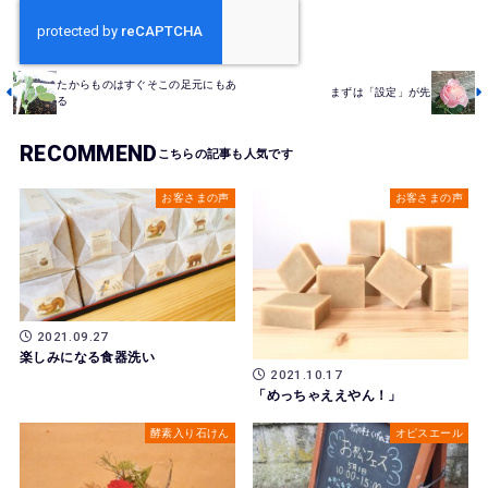
たからものはすぐそこの足元にもあ
まずは「設定」が先
る
RECOMMEND
お客さまの声
お客さまの声
2021.09.27
楽しみになる食器洗い
2021.10.17
「めっちゃええやん！」
酵素入り石けん
オピスエール