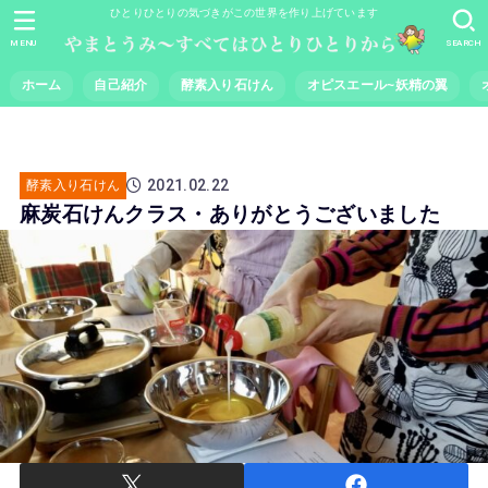
ひとりひとりの気づきがこの世界を作り上げています
MENU
SEARCH
ホーム
自己紹介
酵素入り石けん
オピスエール~妖精の翼
2021.02.22
酵素入り石けん
麻炭石けんクラス・ありがとうございました