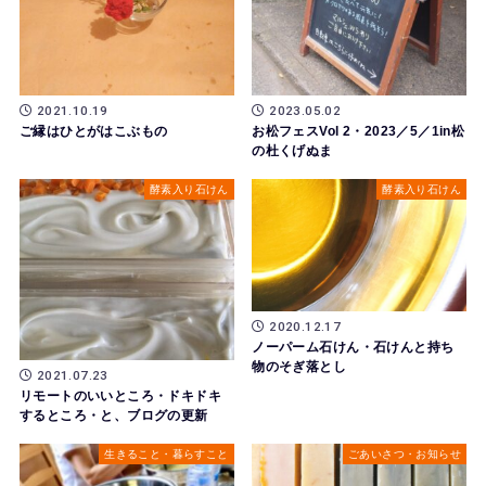
2021.10.19
2023.05.02
ご縁はひとがはこぶもの
お松フェスVol 2・2023／5／1in松
の杜くげぬま
酵素入り石けん
酵素入り石けん
2020.12.17
ノーパーム石けん・石けんと持ち
物のそぎ落とし
2021.07.23
リモートのいいところ・ドキドキ
するところ・と、ブログの更新
生きること・暮らすこと
ごあいさつ・お知らせ