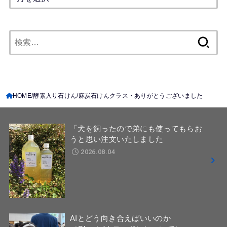
検
索:
HOME
酵素入り石けん
麻炭石けんクラス・ありがとうございました
「犬を飼ったので弟にも使ってもらお
うと思い注文いたしました
2026.08.04
AIとどう向き合えばいいのか