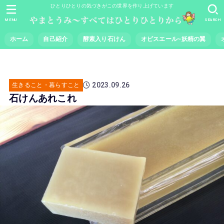
ひとりひとりの気づきがこの世界を作り上げています
MENU
SEARCH
ホーム
自己紹介
酵素入り石けん
オピスエール~妖精の翼
2023.09.26
生きること・暮らすこと
石けんあれこれ