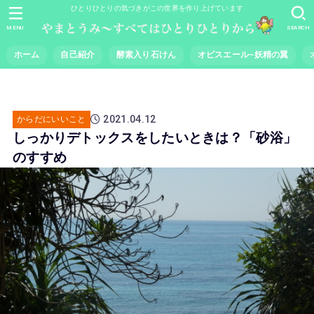
ひとりひとりの気づきがこの世界を作り上げています
MENU
SEARCH
ホーム
自己紹介
酵素入り石けん
オピスエール~妖精の翼
2021.04.12
からだにいいこと
しっかりデトックスをしたいときは？「砂浴」
のすすめ