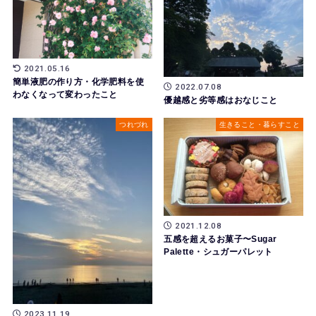
2021.05.16
簡単液肥の作り方・化学肥料を使
2022.07.08
わなくなって変わったこと
優越感と劣等感はおなじこと
つれづれ
生きること・暮らすこと
2021.12.08
五感を超えるお菓子〜Sugar
Palette・シュガーパレット
2023.11.19