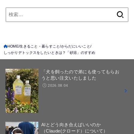
検
索:
HOME
生きること・暮らすこと
からだにいいこと
しっかりデトックスをしたいときは？「砂浴」のすすめ
「犬を飼ったので弟にも使ってもらお
うと思い注文いたしました
2026.08.04
AIとどう向き合えばいいのか
（Claude(クロード）について）