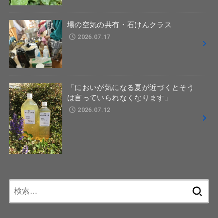
場の空気の共有・石けんクラス
2026.07.17
「においが気になる夏が近づくとそう
は言っていられなくなります」
2026.07.12
検
索: