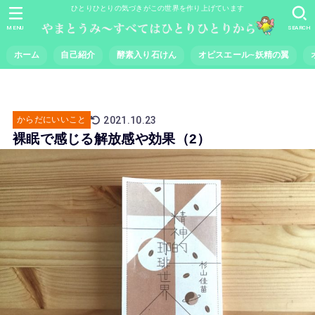
ひとりひとりの気づきがこの世界を作り上げています
MENU
SEARCH
ホーム
自己紹介
酵素入り石けん
オピスエール~妖精の翼
2021.10.23
からだにいいこと
裸眠で感じる解放感や効果（2）