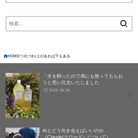
検
索:
HOME
つれづれ
上があれば下もある
「犬を飼ったので弟にも使ってもらお
うと思い注文いたしました
2026.08.04
AIとどう向き合えばいいのか
（Claude(クロード）について）