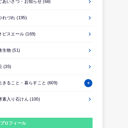
ごあいさつ・お知らせ
(68)
つれづれ
(195)
オピスエール
(169)
微生物
(51)
松
(35)
生きること・暮らすこと
(609)
酵素入り石けん
(100)
プロフィール