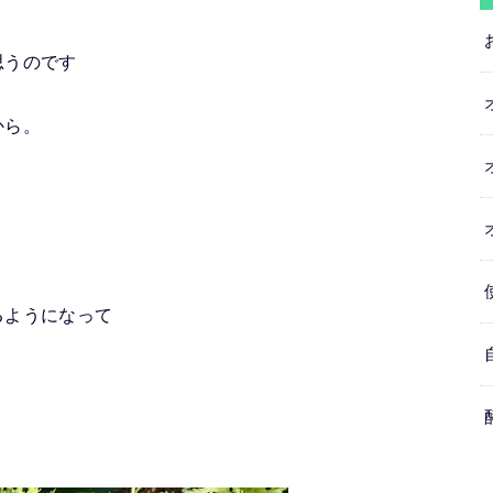
思うのです
から。
るようになって