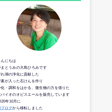
こんにちは
やまとうみの大島ひろみです
びわ湖の浄化に貢献した
酵素が入った石けんを作り
浄化・調和をはかる、微生物の力を借りた
液バイオのオピスエールを販売しています
020年10月に
旧ブログ
から移転しました