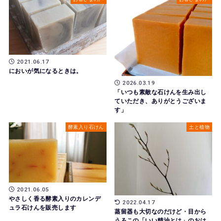
2021.06.17
においが気になるときは。
2026.03.19
「いつも素敵な石けんを生み出し
ていただき、ありがとうございま
す」
酵素入り石けん
土と植物
2021.06.05
やさしく香る酵素入りのカレンデ
2022.04.17
ュラ石けんを販売します
蒸留器も大切なのだけど・目から
うろこの「いい精油とは」のおは