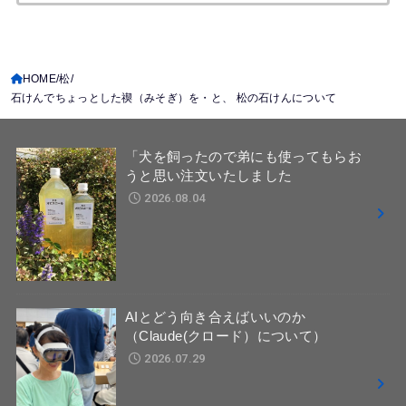
索:
HOME
松
石けんでちょっとした禊（みそぎ）を・と、 松の石けんについて
「犬を飼ったので弟にも使ってもらお
うと思い注文いたしました
2026.08.04
AIとどう向き合えばいいのか
（Claude(クロード）について）
2026.07.29