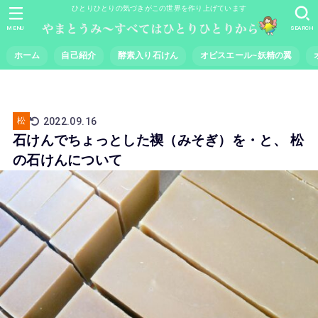
ひとりひとりの気づきがこの世界を作り上げています
MENU
SEARCH
ホーム
自己紹介
酵素入り石けん
オピスエール~妖精の翼
2022.09.16
松
石けんでちょっとした禊（みそぎ）を・と、 松
の石けんについて