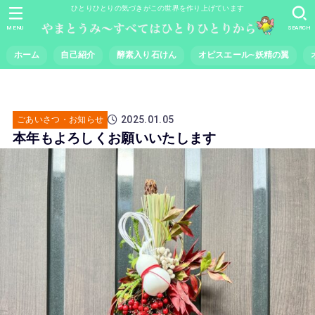
ひとりひとりの気づきがこの世界を作り上げています
MENU
SEARCH
ホーム
自己紹介
酵素入り石けん
オピスエール~妖精の翼
2025.01.05
ごあいさつ・お知らせ
本年もよろしくお願いいたします