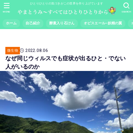
ひとりひとりの気づきがこの世界を作り上げています
MENU
SEARCH
ホーム
自己紹介
酵素入り石けん
オピスエール~妖精の翼
2022.08.06
微生物
なぜ同じウィルスでも症状が出るひと・でない
人がいるのか