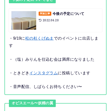
今後の予定について
関連記事
2022.06.20
・9/19に
松の杜くげぬま
でのイベントに出店しま
す
・（塩）みりんを仕込む会は満席になりました
・ときどき
インスタグラム
に投稿しています
・音声配信、しばらくお待ちください〜
オピスエール〜妖精の翼