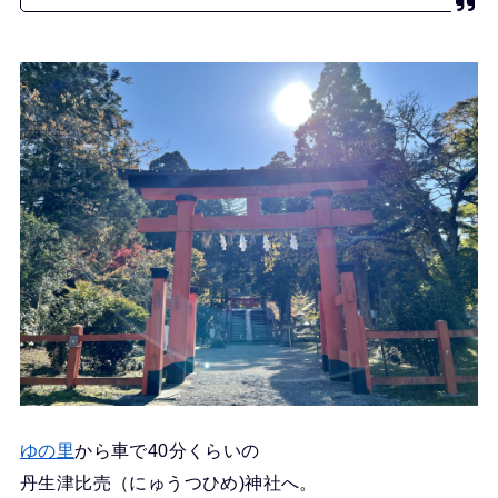
ゆの里
から車で40分くらいの
丹生津比売（にゅうつひめ)神社へ。