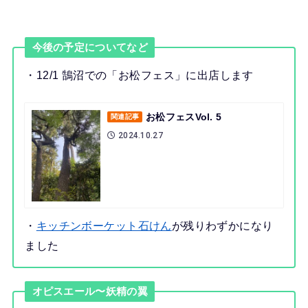
今後の予定についてなど
・12/1 鵠沼での「お松フェス」に出店します
お松フェスVol. 5
関連記事
2024.10.27
・
キッチンボーケット石けん
が残りわずかになり
ました
オピスエール〜妖精の翼