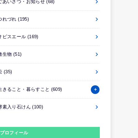
ごあいさつ・お知らせ
(68)
つれづれ
(195)
オピスエール
(169)
微生物
(51)
松
(35)
生きること・暮らすこと
(609)
酵素入り石けん
(100)
プロフィール