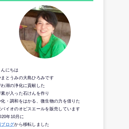
こんにちは
やまとうみの大島ひろみです
びわ湖の浄化に貢献した
酵素が入った石けんを作り
浄化・調和をはかる、微生物の力を借りた
液バイオのオピスエールを販売しています
020年10月に
旧ブログ
から移転しました