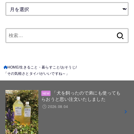
検
索:
HOME
生きること・暮らすこと
おそうじ
「その気軽さとタイパがいいですね～」
「犬を飼ったので弟にも使っても
らおうと思い注文いたしました
2026.08.04