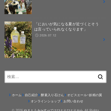
「においが気になる夏が近づくとそう
は言っていられなくなります」
2026.07.12
検
索:
ホーム
自己紹介
酵素入り石けん
オピスエール~妖精の翼
オンラインショップ
お問い合わせ
© 2026
やまとうみ〜すべてはひとりひとりから
All Rights