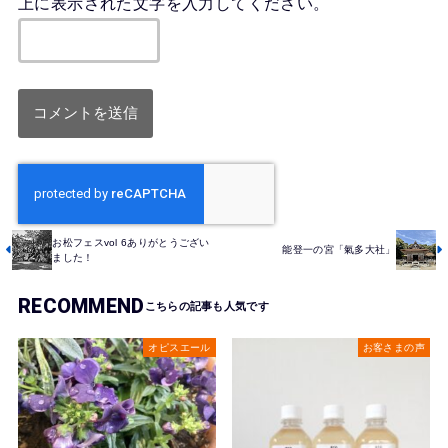
上に表示された文字を入力してください。
お松フェスvol 6ありがとうござい
能登一の宮「氣多大社」
ました！
RECOMMEND
オピスエール
お客さまの声