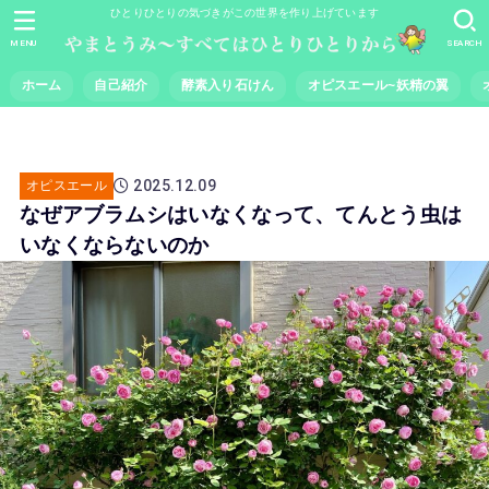
ひとりひとりの気づきがこの世界を作り上げています
MENU
SEARCH
ホーム
自己紹介
酵素入り石けん
オピスエール~妖精の翼
2025.12.09
オピスエール
なぜアブラムシはいなくなって、てんとう虫は
いなくならないのか