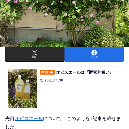
ポスト
シェア
オピスエールは『酵素的祓い』
関連記事
2025.11.30
先日
オピスエール
について、このような↑記事を載せま
した。