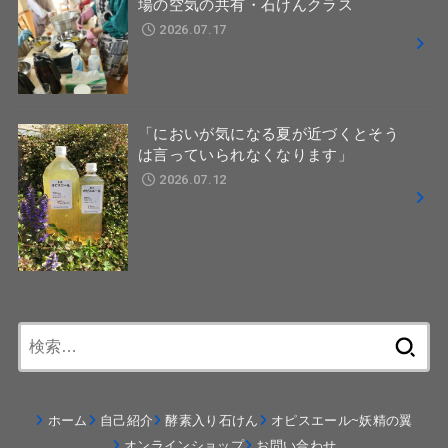
場の空気の共有・石けんクラス
2026.07.17
「においが気になる夏が近づくとそう
は言っていられなくなります」
2026.07.12
検
索:
ホーム
自己紹介
酵素入り石けん
オピスエール~妖精の翼
オンラインショップ
お問い合わせ