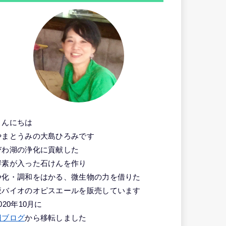
こんにちは
やまとうみの大島ひろみです
びわ湖の浄化に貢献した
酵素が入った石けんを作り
浄化・調和をはかる、微生物の力を借りた
液バイオのオピスエールを販売しています
020年10月に
旧ブログ
から移転しました