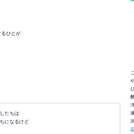
するひとが
したちは
2
ちになるけど