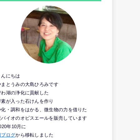
こんにちは
やまとうみの大島ひろみです
びわ湖の浄化に貢献した
酵素が入った石けんを作り
浄化・調和をはかる、微生物の力を借りた
液バイオのオピスエールを販売しています
020年10月に
旧ブログ
から移転しました