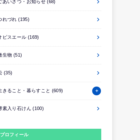
ごあいさつ・お知らせ
(68)
つれづれ
(195)
オピスエール
(169)
微生物
(51)
松
(35)
生きること・暮らすこと
(609)
酵素入り石けん
(100)
プロフィール