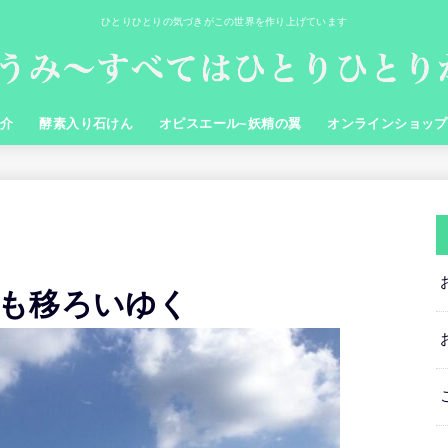
ひとりひとりの気づきがこの世界を作り上げています
紹介
酵素入り石けん
オピスエール~妖精の翼
オンラインショップ
も移ろいゆく